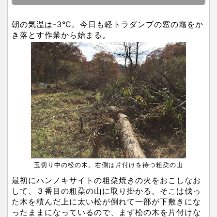
朝の気温は-3℃。今日も軽トラダンプの窓の霜をか
き落とす作業から始まる。
玉切り中の松の木。右側は片付けを待つ粗朶の山
最初にハンノキサイトの粗朶焼きの火をおこしなお
して、３番目の粗朶の山に取り掛かる。そこは伐っ
た木を積んだ上に太い松が倒れて一部が下敷きにな
ったままになっているので、まず松の木を片付けな