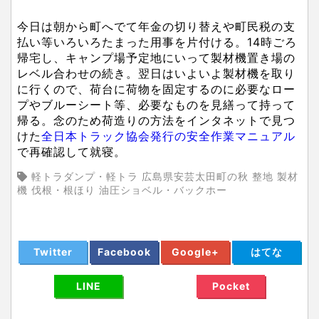
今日は朝から町へでて年金の切り替えや町民税の支
払い等いろいろたまった用事を片付ける。14時ごろ
帰宅し、キャンプ場予定地にいって製材機置き場の
レベル合わせの続き。翌日はいよいよ製材機を取り
に行くので、荷台に荷物を固定するのに必要なロー
プやブルーシート等、必要なものを見繕って持って
帰る。念のため荷造りの方法をインタネットで見つ
けた
全日本トラック協会発行の安全作業マニュアル
で再確認して就寝。
軽トラダンプ・軽トラ 広島県安芸太田町の秋 整地 製材
機 伐根・根ほり 油圧ショベル・バックホー
Twitter
Facebook
Google+
はてな
LINE
Pocket