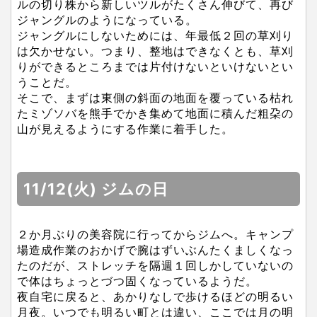
ルの切り株から新しいツルがたくさん伸びて、再び
ジャングルのようになっている。
ジャングルにしないためには、年最低２回の草刈り
は欠かせない。つまり、整地はできなくとも、草刈
りができるところまでは片付けないといけないとい
うことだ。
そこで、まずは東側の斜面の地面を覆っている枯れ
たミゾソバを熊手でかき集めて地面に積んだ粗朶の
山が見えるようにする作業に着手した。
11/12(火) ジムの日
２か月ぶりの美容院に行ってからジムへ。キャンプ
場造成作業のおかげで腕はずいぶんたくましくなっ
たのだが、ストレッチを隔週１回しかしていないの
で体はちょっとづつ固くなっているようだ。
夜自宅に戻ると、あかりなしで歩けるほどの明るい
月夜。いつでも明るい町とは違い、ここでは月の明