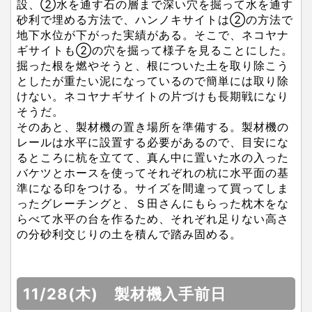
設、②水を通す石の層まで深い穴を掘って水を通す
砂利で埋める方法で、ハンノキサイトは②の方法で
地下水位が下がった実績がある。そこで、ネコヤナ
ギサイトも②の穴を掘って様子を見ることにした。
掘った根を燃やそうと、根についた土を取り除こう
としたが重たい泥になっているので簡単には取り除
けない。ネコヤナギサイトの片づけも長期戦になり
そうだ。
そのあと、製材機の置き場所を準備する。製材機の
レールは水平に設置する必要があるので、目安にな
るところに杭を立てて、真ん中に置いた水の入った
バケツとホースを使ってそれぞれの杭に水平面の基
準になる印をつける。サイズを間違って買ってしま
ったグレーチングと、Ｓ田さんにもらった枕木をな
らべて水平の台を作るため、それぞれ足りない高さ
の分砂利交じりの土を積んで踏み固める。
11/28(木) 製材機入手前日