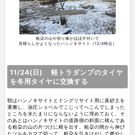
粗朶の山や切り株がほぼ片付いて
見晴らしがよくなったハンノキサイト（12/4時点）
11/24(日) 軽トラダンプのタイヤ
を冬用タイヤに交換する
朝はハンノキサイトとドングリサイト用に真砂土を
運搬し、油圧ショベルでこじってへこんでしまった
ところを水たまりにならないように埋めておく。そ
のあとはハンノキサイトの道路側の斜面に積んであ
る粗朶の山の片づけに精を出す。粗朶の間から伸び
たツルをカマで切って、粗朶を引きはがして燃やし