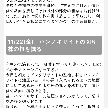
午後も午前中の作業を継続、夕方までに何とか道路
側の斜面を残してそれ以外の部分の粗朶を片付け終
わった。あとは切り株を掘り起こして平らにし、刈
払いができる状態にするまでが今年の作業目標だ。
11/22(金) ハンノキサイトの切り
株の根を掘る
今朝の気温も-6℃。紅葉もすっかり終わって、山の
色がモノトーンになってきた。
今日も相方はドングリサイトの整地、私はハンノキ
サイトに油圧ショベルが乗り入れられるように地面
に置いてある細い丸太や松の丸太を移動して、道路
側の斜面に積み上げる。
昼、ハンノキサイトに油圧ショベルが入って、切り
株の根を掘り起こす。
掘り起こした根の土を払って焚火にくべて、根ほり