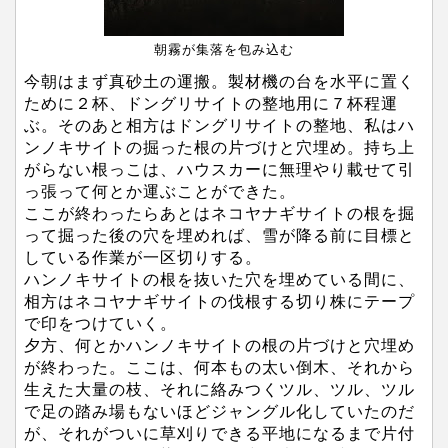
朝霧が集落を包み込む
今朝はまず真砂土の運搬。製材機の台を水平に置く
ために２杯、ドングリサイトの整地用に７杯程運
ぶ。そのあと相方はドングリサイトの整地、私はハ
ンノキサイトの掘った根の片づけと穴埋め。持ち上
がらない根っこは、ハウスカーに無理やり載せて引
っ張って何とか運ぶことができた。
ここが終わったらあとはネコヤナギサイトの根を掘
って掘った後の穴を埋めれば、雪が降る前に目標と
している作業が一区切りする。
ハンノキサイトの根を抜いた穴を埋めている間に、
相方はネコヤナギサイトの伐根する切り株にテープ
で印をつけていく。
夕方、何とかハンノキサイトの根の片づけと穴埋め
が終わった。ここは、何本もの太い倒木、それから
生えた大量の枝、それに絡みつくツル、ツル、ツル
で足の踏み場もないほどジャングル化していたのだ
が、それがついに草刈りできる平地になるまで片付