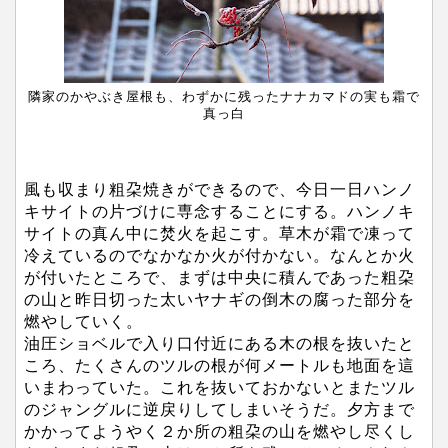
隣家のかやぶき屋根も、わずかに残ったナナカマドの実も霜で
真っ白
風も収まり粗朶焼きができるので、今日一日ハンノ
キサイトの片づけに専念することにする。ハンノキ
サイトの真ん中に焚火を起こす。草木が霜で凍って
冷えているのでなかなか火が付かない。なんとか火
が付いたところで、まずは中央に積んであった粗朶
の山と昨日切った太いヤナギの倒木の腐った部分を
燃やしていく。
油圧ショベルで入り口付近にある木の根を抜いたと
ころ、たくさんのツルの根が何メートルも地面を這
いまわっていた。これを抜いておかないとまたツル
のジャングルに逆戻りしてしまいそうだ。夕方まで
かかってようやく２か所の粗朶の山を燃やし尽くし