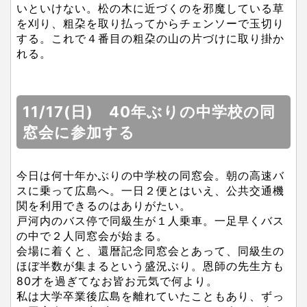
いといけない。松の木に近づくのを邪魔している草
を刈り、粗朶を取り払ってからチェンソーで玉切り
する。これで４番目の粗朶の山の片づけに取り掛か
れる。
11/17(日) 40年ぶりの中学校の同
窓会に参加する
今日は何十年かぶりの中学校の同窓会。朝の高速バ
スに乗って広島へ。一日２便とはいえ、公共交通機
関を利用できるのはありがたい。
戸河内のバス停で同級生が１人乗車。一足早くバス
の中で２人同窓会が始まる。
会場に着くと、還暦記念同窓会とあって、同級生の
ほぼ半数が集まるという盛況ぶり。恩師の先生方も
80才を過ぎてなお皆お元気で何より。
私は大学卒業後広島を離れていたこともあり、ずっ