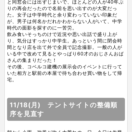
と同窓会には出ずじまいで、ほとんどの人が40年ぶ
りの再会だったので名前を思い出すのが大変だっ
た。女子は中学時代と余り変わっていない印象だ
が、男子は何名かだれかわからない人がいて、中学
時代の面影を探すのに一苦労。
飲み食いそっちのけで近況や思い出話で盛り上が
り、気分はすっかり中学生。あっという間に閉会時
間となり店を出て外で全員で記念撮影。一般の人が
いる中で改めて見るとやっぱり60才のおじさんおば
さんの集まりだった！
その後、コベルコ建機の展示会のイベントに行って
いた相方と駅前の本屋で待ち合わせ買い物をして帰
宅。
11/18(月) テントサイトの整備順
序を見直す