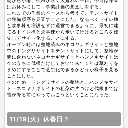
朝から小雨、強風が吹く大荒れの一日。今日は作業
はお休みにして、事業計画の見直しをする。
これまでの作業のペースから考えて、テントサイト
の整備順序も見直すことにした。なるべくトイレ棟
と炊事棟を増設せずに運営できるように、最初に建
てるトイレ棟と炊事棟から歩いて行けるところを優
先してサイト化することにする。
オープン時には整地済みのネコヤナギサイトと整地
中のドングリサイトをテントサイトにして、整地が
間に合わないネコヤナギサイトとハンノキサイトは
今のうちに伐根だけしておいて来年１年は草刈りを
まめにすることで芝生化できるかどうか様子を見る
ことにした。
そのため、ドングリサイトの整地と、ハンノキサイ
ト・ネコヤナギサイトの粗朶の片づけと伐根までは
雪が降る前にやっておこうということになった。
11/19(火）休養日？