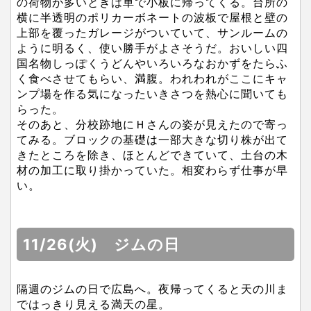
の荷物が多いときは車で小板に帰ってくる。台所の
横に半透明のポリカーボネートの波板で屋根と壁の
上部を覆ったガレージがついていて、サンルームの
ように明るく、使い勝手がよさそうだ。おいしい四
国名物しっぽくうどんやいろいろなおかずをたらふ
く食べさせてもらい、満腹。われわれがここにキャ
ンプ場を作る気になったいきさつを熱心に聞いても
らった。
そのあと、分校跡地にＨさんの姿が見えたので寄っ
てみる。ブロックの基礎は一部大きな切り株が出て
きたところを除き、ほとんどできていて、土台の木
材の加工に取り掛かっていた。相変わらず仕事が早
い。
11/26(火) ジムの日
隔週のジムの日で広島へ。夜帰ってくると天の川ま
ではっきり見える満天の星。