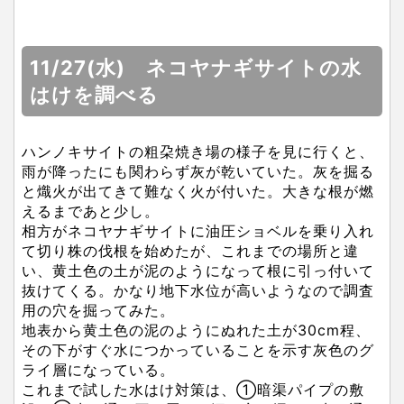
11/27(水) ネコヤナギサイトの水
はけを調べる
ハンノキサイトの粗朶焼き場の様子を見に行くと、
雨が降ったにも関わらず灰が乾いていた。灰を掘る
と熾火が出てきて難なく火が付いた。大きな根が燃
えるまであと少し。
相方がネコヤナギサイトに油圧ショベルを乗り入れ
て切り株の伐根を始めたが、これまでの場所と違
い、黄土色の土が泥のようになって根に引っ付いて
抜けてくる。かなり地下水位が高いようなので調査
用の穴を掘ってみた。
地表から黄土色の泥のようにぬれた土が30cm程、
その下がすぐ水につかっていることを示す灰色のグ
ライ層になっている。
これまで試した水はけ対策は、①暗渠パイプの敷