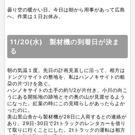
曇り空の暖かい日。今日は朝から用事があって広島
へ。作業は１日お休み。
11/20(水) 製材機の到着日が決ま
る
朝の気温１度。先日の計画見直しに沿って、相方は
ドングリサイトの整地を、私はハンノキサイトの粗
朶の片づけを急ぐ。
ハンノキサイトの土手の約1/2が片付き、小川の向こ
うにある開拓地の跡地とその奥の山が見渡せるよう
になった。紅葉の時にこの見晴らしがあったらよか
ったのに。
美山里山舎から製材機が28日に入荷するとの連絡が
あり、29日-30日で2tトラックのレンタカーを借り
て取りに行くことにした。2tトラックの運転は相方