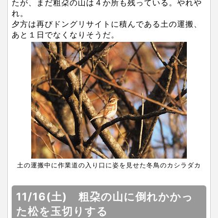
たが、まだ粗朶の山は４か所も残っている。やれや
れ。
夕方は再びドングリサイトに積んである土の運搬、
あと１日でなくなりそうだ。
土の運搬中に作業道の入り口に姿を見せた冬鳥のカシラダカ
11/16(土) 粗朶の山に倒れかかっ
た松を玉切りする