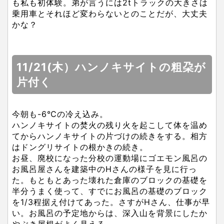
も私も初体験。弟が言うには2tトラックの大きさは
乗用車とそれほど変わらないとのことだが、大丈夫
かな？
11/21(木）ハンノキサイトの粗朶が
片付く
今朝も-6℃の冷え込み。
ハンノキサイトの焚火の残り火を起こして体を温め
てからハンノキサイトの片づけの続きをする。相方
はドングリサイトの根かきの続き。
お昼、廃校になった分校の運動場にゴエモン風呂の
お風呂屋さんを建築中のHさんの様子を見に行っ
た。もともとあった壊れた倉庫のブロックの基礎を
半分うまく使って、すでにお風呂の基礎のブロック
を1/3程据え付けてあった。さすがHさん、仕事が早
い。お風呂の予定地からは、深入山を背景にしたか
やぶき屋根がよく見える。