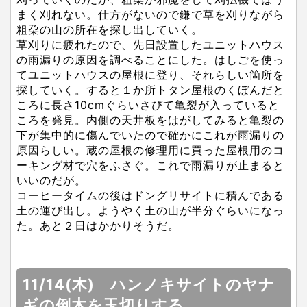
まく刈れない。仕方がないので鎌で草を刈りながら
粗朶の山の所在を探し出していく。
草刈りに疲れたので、先日設置したユニットハウス
の雨漏りの原因を調べることにした。はしごを使っ
てユニットハウスの屋根に登り、それらしい箇所を
探していく。すると１か所トタン屋根のくぼんだと
ころに長さ10cmぐらいさびて亀裂が入っていると
ころを発見。内側の天井板をはがしてみると亀裂の
下が集中的に傷んでいたので確かにこれが雨漏りの
原因らしい。蔵の屋根の修理用に買った屋根用のコ
ーキング材で穴をふさぐ。これで雨漏りが止まると
いいのだが。
コーヒータイムの後はドングリサイトに積んである
土の運び出し。ようやく土の山が半分ぐらいになっ
た。あと２日はかかりそうだ。
11/14(木) ハンノキサイトのヤナ
ギの倒木を玉切りする