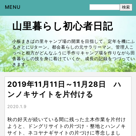
MENU
山里暮らし初心者日記
小板まきばの里キャンプ場の開業を目指して、定年を機にふ
るさとにUターン。都会暮らしの元サラリーマン、管理人こ
っぺと相方がどんなふうに手作りキャンプ場を作りながら田
舎暮らしの技を身に着けていくか、成長の記録をつづってい
きます。
2019年11月11日～11月28日 ハ
ンノキサイトを片付ける
2020.1.9
秋の好天が続いている間に残った土木作業を片付け
ようと、ドングリサイトの片づけ・整地とハンノキ
サイト、ネコヤナギサイトの片づけに専念しまし